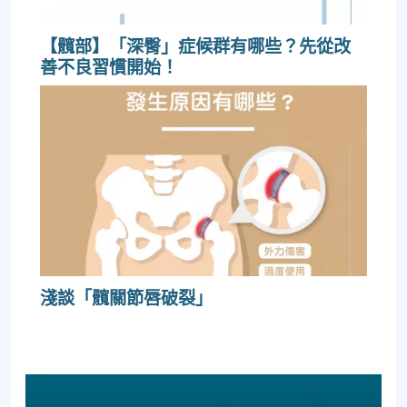
【髖部】「深臀」症候群有哪些？先從改
善不良習慣開始！
淺談「髖關節唇破裂」