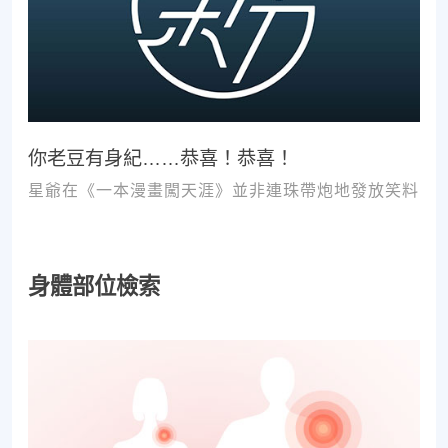
你老豆有身紀……恭喜！恭喜！
星爺在《一本漫畫闖天涯》並非連珠帶炮地發放笑料
身體部位檢索