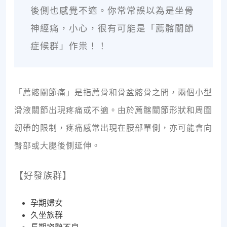
後側也感覺不適。你常常誤以為是坐骨
神經痛，小心，很有可能是「薦髂關節
症候群」作祟！！
「薦髂關節痛」是指薦骨和骨盆髂骨之間，兩個小型
滑液關節出現疼痛或不適。由於薦髂關節形狀和周圍
韌帶的限制，疼痛感常出現在腰部單側，亦可能會向
臀部或大腿後側延伸。
【好發族群】
孕期婦女
久坐族群