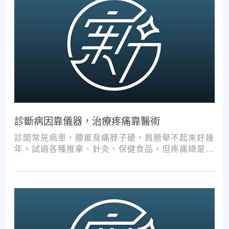
診斷病因靠儀器，治療疼痛靠醫術
診間常見病患，腰痠背痛脖子硬，肩膀舉不起來好幾
年。試過各種推拿、針灸、保健食品，但疼痛總是時
好時壞。