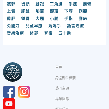
髖部
後頸
腳跟
三角肌
手腕
前臂
上臂
腳趾
膝蓋
頭頂
下顎
側頸
肩胛
鎖骨
大腿
小腿
手指
腳底
免開刀
兒童早療
媽媽手
語言治療
音樂治療
背部
脊椎
五十肩
首頁
身體部位檢索
熱門主題
專業團隊