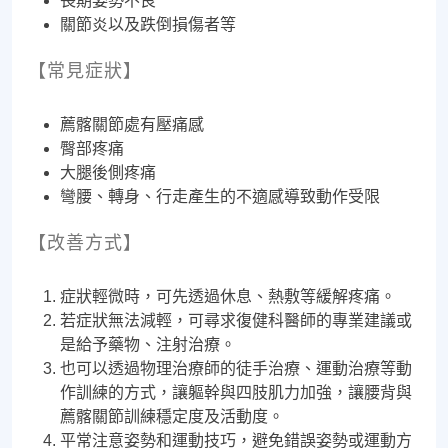
長期姿勢不良
關節炎以及跌倒損傷者等
【常見症狀】
薦髂關節處有壓痛感
臀部疼痛
大腿後側疼痛
彎腰、轉身、行走產生的不適感導致動作受限
【改善方式】
症狀輕微時，可先透過休息、熱敷等緩解疼痛。
若症狀無法減輕，可尋求復健科醫師的專業建議或
是給予藥物、注射治療。
也可以透過物理治療師的徒手治療、運動治療等動
作訓練的方式，讓軀幹與四肢肌力加強，讓腰背與
薦髂關節訓練穩定度及活動度。
平常注意姿勢和運動技巧，避免錯誤姿勢或運動方