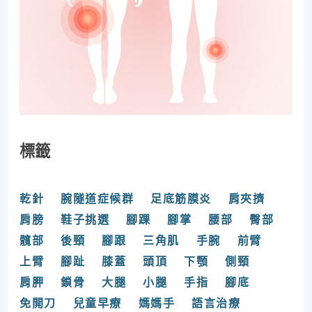
標籤
乾針
腕隧道症候群
足底筋膜炎
肩夾擠
肩膀
鞋子挑選
腳踝
腳掌
腰部
臀部
髖部
後頸
腳跟
三角肌
手腕
前臂
上臂
腳趾
膝蓋
頭頂
下顎
側頸
肩胛
鎖骨
大腿
小腿
手指
腳底
免開刀
兒童早療
媽媽手
語言治療