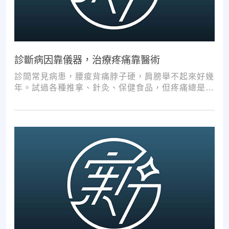
診斷病因靠儀器，治療疼痛靠醫術
診間常見病患，腰痠背痛脖子硬，肩膀舉不起來好幾
年。試過各種推拿、針灸、保健食品，但疼痛總是時
好時壞。