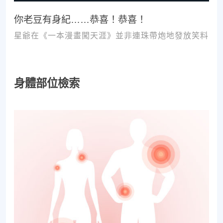
你老豆有身紀……恭喜！恭喜！
星爺在《一本漫畫闖天涯》並非連珠帶炮地發放笑料
身體部位檢索