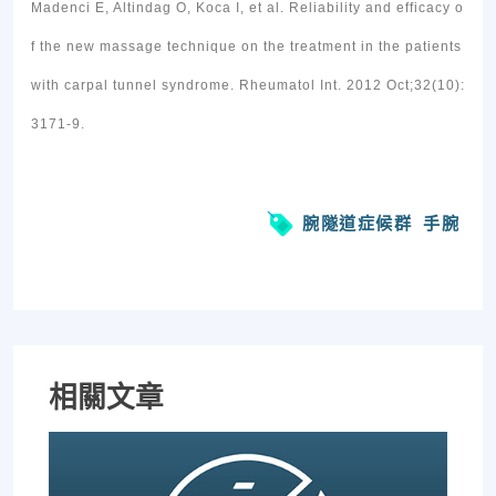
Madenci E, Altindag O, Koca I, et al. Reliability and efficacy o
f the new massage technique on the treatment in the patients
with carpal tunnel syndrome. Rheumatol Int. 2012 Oct;32(10):
3171-9.
腕隧道症候群
手腕
相關文章