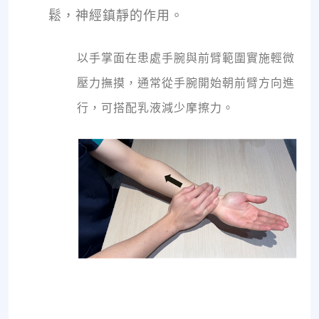
鬆，神經鎮靜的作用。
以手掌面在患處手腕與前臂範圍實施輕微
壓力撫摸，通常從手腕開始朝前臂方向進
行，可搭配乳液減少摩擦力。