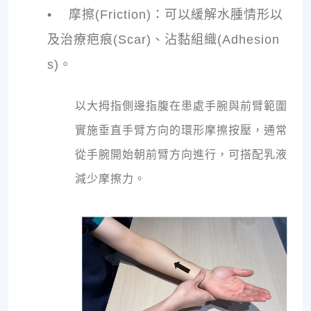
•
摩擦(Friction)：可以緩解水腫情形以
及治療疤痕(Scar)、沾黏組織(Adhesion
s)。
以大拇指側邊指腹在患處手腕與前臂範圍
實施垂直手臂方向的環形摩擦按壓，通常
從手腕開始朝前臂方向進行，可搭配乳液
減少摩擦力。