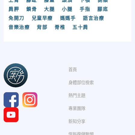
上臂
腳趾
膝蓋
頭頂
下顎
側頸
肩胛
鎖骨
大腿
小腿
手指
腳底
免開刀
兒童早療
媽媽手
語言治療
音樂治療
背部
脊椎
五十肩
首頁
身體部位檢索
熱門主題
專業團隊
新知分享
恆新復健聯盟