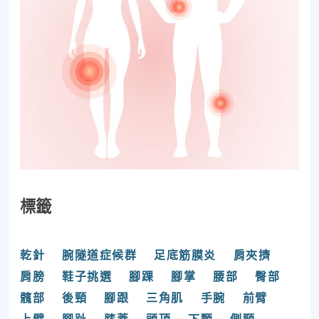
標籤
乾針
腕隧道症候群
足底筋膜炎
肩夾擠
肩膀
鞋子挑選
腳踝
腳掌
腰部
臀部
髖部
後頸
腳跟
三角肌
手腕
前臂