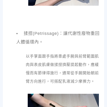
•
揉捏(Petrissage)：讓代謝性廢物重回
人體循環內。
以手掌面跟手指將患處手腕與前臂範圍肌
肉與表皮肌膚做揉捏擠壓提起動作，應緩
慢而有節律得施行，通常從手腕開始朝前
臂方向進行，可搭配乳液減少摩擦力。