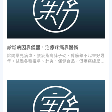
診斷病因靠儀器，治療疼痛靠醫術
診間常見病患，腰痠背痛脖子硬，肩膀舉不起來好幾
年。試過各種推拿、針灸、保健食品，但疼痛總是時
好時壞。