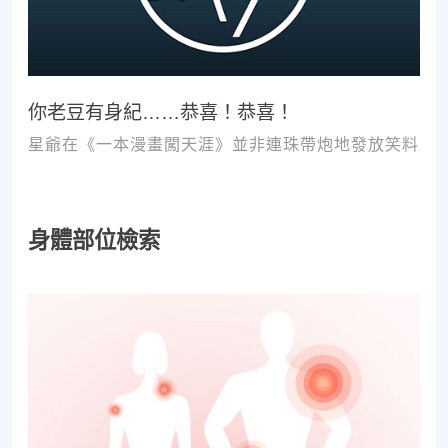
你老豆有身紀……恭喜！恭喜！
星爺在《一本漫畫闖天涯》並非連珠帶炮地發放笑料
身體部位檢索