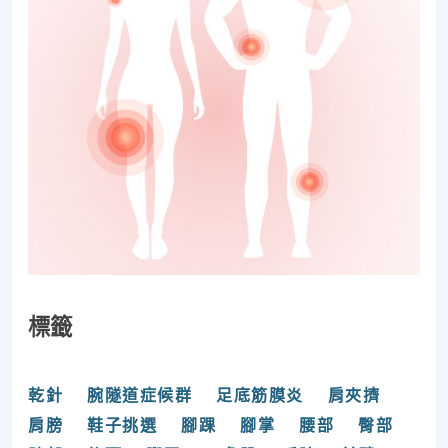
標籤
乾針
腕隧道症候群
足底筋膜炎
肩夾擠
肩膀
鞋子挑選
腳踝
腳掌
腰部
臀部