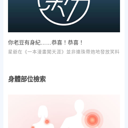
你老豆有身紀……恭喜！恭喜！
星爺在《一本漫畫闖天涯》並非連珠帶炮地發放笑料
身體部位檢索