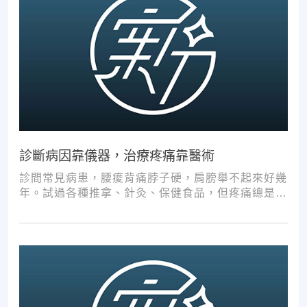
診斷病因靠儀器，治療疼痛靠醫術
診間常見病患，腰痠背痛脖子硬，肩膀舉不起來好幾
年。試過各種推拿、針灸、保健食品，但疼痛總是時
好時壞。