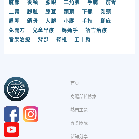
髖部
後頸
腳跟
三角肌
手腕
前臂
上臂
腳趾
膝蓋
頭頂
下顎
側頸
肩胛
鎖骨
大腿
小腿
手指
腳底
免開刀
兒童早療
媽媽手
語言治療
音樂治療
背部
脊椎
五十肩
首頁
身體部位檢索
熱門主題
專業團隊
新知分享