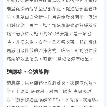
氣動技術產生的高能量震波，透過中間介質將
能量從探頭傳導至患部深處，促進患部血管新
生，且藉由血管新生作用帶走發炎因子，促進
組織代謝、再生，進而加速組織修復與緩解疼
痛。治療時間短，約20-25分鐘，是一項省
時、非侵入性、安全，且不需吃藥，即能讓疼
痛感明顯降低的治療方式。臨床上針對慢性疼
痛緩解效益優良，可謂21世紀之疼痛救星。
適應症、合適族群
適應症：肩關節鈣化性肌腱炎、夾擠症候群、
肘外上髁炎-網球肘、肘內上髁炎-高爾夫球
肘、腕部隧道症候群(CTS)、下背痛、跳躍膝-