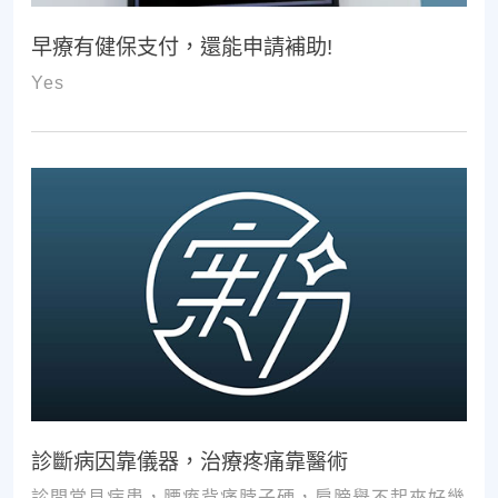
早療有健保支付，還能申請補助!
Yes
診斷病因靠儀器，治療疼痛靠醫術
診間常見病患，腰痠背痛脖子硬，肩膀舉不起來好幾