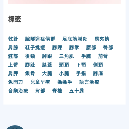
標籤
乾針
腕隧道症候群
足底筋膜炎
肩夾擠
肩膀
鞋子挑選
腳踝
腳掌
腰部
臀部
髖部
後頸
腳跟
三角肌
手腕
前臂
上臂
腳趾
膝蓋
頭頂
下顎
側頸
肩胛
鎖骨
大腿
小腿
手指
腳底
免開刀
兒童早療
媽媽手
語言治療
音樂治療
背部
脊椎
五十肩