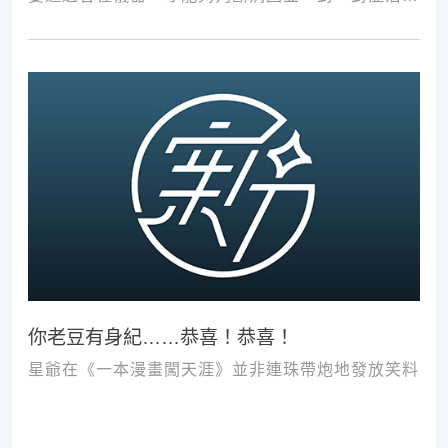
療。如果沒有第一步的正確醫療診斷，不管進行多少
次推拿、按摩，都難以讓您徹底擺脫不適。
你老豆有身紀……恭喜！恭喜！
星爺在《一本漫畫闖天涯》並非連珠帶炮地發放笑料