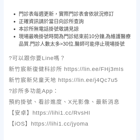
門診表每週更新，實際門診表會依狀況修訂
正確資訊請於當日向診所查詢
本診所無電話掛號敬請見諒
現場最晚掛號時間為門診結束前10分鐘,為維護醫療
品質.門診人數太多>30位,醫師可能停止現場掛號
?可以跟你要Line嗎？
新竹宸新復健科診所 https://lin.ee/FHj3mIs
新竹宸新兒童天地 https://lin.ee/j4Qc7u5
?診所多功能App：
預約掛號、看診進度、X光影像、最新消息
【安卓】https://lihi1.cc/RvsHI
【iOS】https://lihi1.cc/jyoma