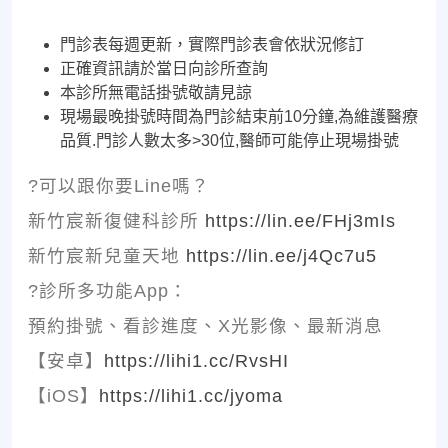
門診表每週更新，實際門診表會依狀況修訂
正確資訊請於當日向診所查詢
本診所無電話掛號敬請見諒
現場最晚掛號時間為門診結束前10分鐘,為維護醫療
品質.門診人數太多>30位,醫師可能停止現場掛號
?可以跟你要Line嗎？
新竹宸新復健科診所
https://lin.ee/FHj3mIs
新竹宸新兒童天地
https://lin.ee/j4Qc7u5
?診所多功能App：
預約掛號、看診進度、X光影像、最新消息
【安卓】
https://lihi1.cc/RvsHI
【iOS】
https://lihi1.cc/jyoma