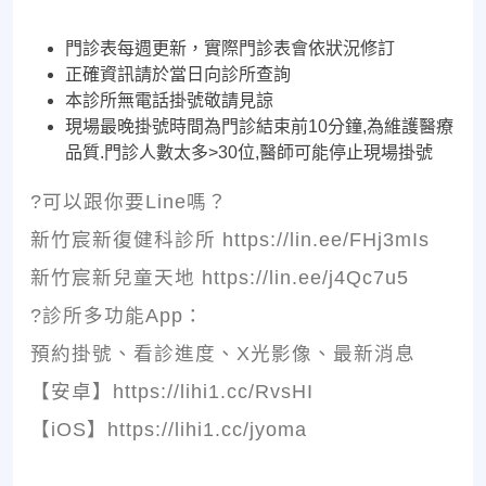
門診表每週更新，實際門診表會依狀況修訂
正確資訊請於當日向診所查詢
本診所無電話掛號敬請見諒
現場最晚掛號時間為門診結束前10分鐘,為維護醫療
品質.門診人數太多>30位,醫師可能停止現場掛號
?可以跟你要Line嗎？
新竹宸新復健科診所 https://lin.ee/FHj3mIs
新竹宸新兒童天地 https://lin.ee/j4Qc7u5
?診所多功能App：
預約掛號、看診進度、X光影像、最新消息
【安卓】https://lihi1.cc/RvsHI
【iOS】https://lihi1.cc/jyoma