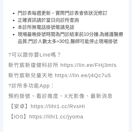
門診表每週更新，實際門診表會依狀況修訂
正確資訊請於當日向診所查詢
本診所無電話掛號敬請見諒
現場最晚掛號時間為門診結束前10分鐘,為維護醫療
品質.門診人數太多>30位,醫師可能停止現場掛號
?可以跟你要Line嗎？
新竹宸新復健科診所 https://lin.ee/FHj3mIs
新竹宸新兒童天地 https://lin.ee/j4Qc7u5
?診所多功能App：
預約掛號、看診進度、X光影像、最新消息
【安卓】https://lihi1.cc/RvsHI
【iOS】https://lihi1.cc/jyoma