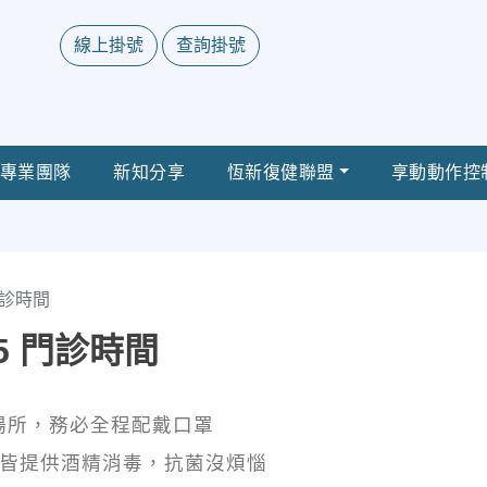
線上掛號
查詢掛號
專業團隊
新知分享
恆新復健聯盟
享動動作控
 門診時間
/25 門診時間
場所，務必全程配戴口罩
檯皆提供酒精消毒，抗菌沒煩惱