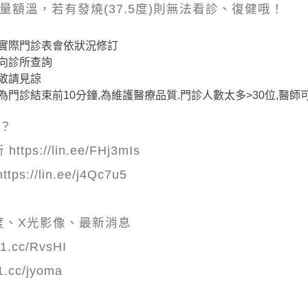
量額溫，若有發燒(37.5度)則無法看診、復健哦！
實際門診表會依狀況修訂
向診所查詢
敬請見諒
門診結束前10分鐘,為維護醫療品質.門診人數太多>30位,醫
嗎？
s://lin.ee/FHj3mIs
://lin.ee/j4Qc7u5
度、X光影像、最新消息
1.cc/RvsHI
1.cc/jyoma