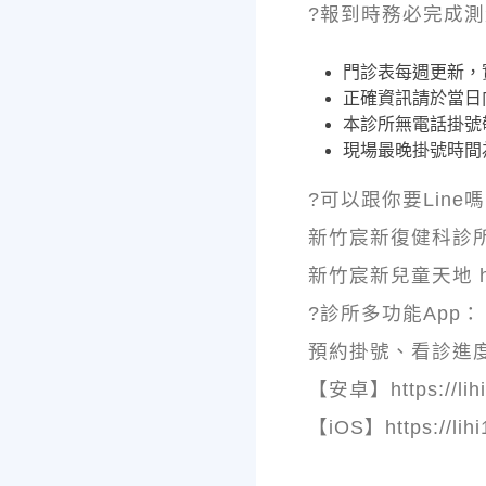
?報到時務必完成測
門診表每週更新，
正確資訊請於當日
本診所無電話掛號
現場最晚掛號時間為
?可以跟你要Line
新竹宸新復健科診所 http
新竹宸新兒童天地 https
?診所多功能App：
預約掛號、看診進
【安卓】https://lihi
【iOS】https://lihi