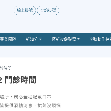
線上掛號
查詢掛號
專業團隊
新知分享
恆新復健聯盟
享動動作控
 門診時間
/22 門診時間
護場所，務必全程配戴口罩
檯皆提供酒精消毒，抗菌沒煩惱