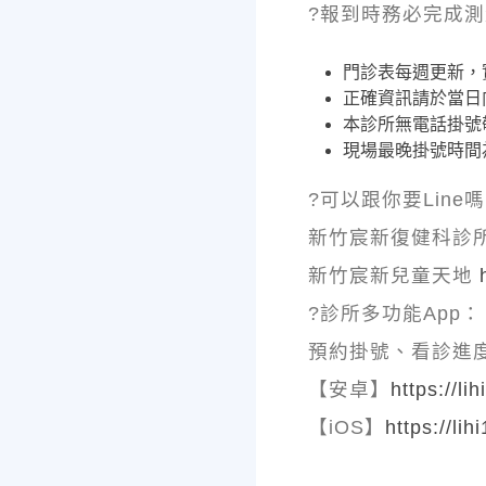
?報到時務必完成測
門診表每週更新，
正確資訊請於當日
本診所無電話掛號
現場最晚掛號時間為
?可以跟你要Line
新竹宸新復健科診
新竹宸新兒童天地
?診所多功能App：
預約掛號、看診進
【安卓】
https://li
【iOS】
https://lih