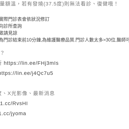
量額溫，若有發燒(37.5度)則無法看診、復健哦！
實際門診表會依狀況修訂
向診所查詢
敬請見諒
門診結束前10分鐘,為維護醫療品質.門診人數太多>30位,醫
嗎？
所
https://lin.ee/FHj3mIs
https://lin.ee/j4Qc7u5
度、X光影像、最新消息
hi1.cc/RvsHI
i1.cc/jyoma