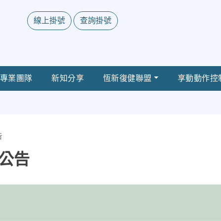
線上掛號
查詢掛號
專業團隊
新知分享
恆新復健聯盟
享動動作控
告
公告