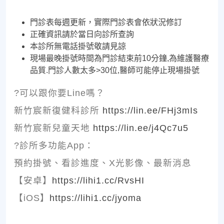
門診表每週更新，實際門診表會依狀況修訂
正確資訊請於當日向診所查詢
本診所無電話掛號敬請見諒
現場最晚掛號時間為門診結束前10分鐘,為維護醫療
品質.門診人數太多>30位,醫師可能停止現場掛號
?可以跟你要Line嗎？
新竹宸新復健科診所
https://lin.ee/FHj3mIs
新竹宸新兒童天地
https://lin.ee/j4Qc7u5
?診所多功能App：
預約掛號、看診進度、X光影像、最新消息
【安卓】
https://lihi1.cc/RvsHI
【iOS】
https://lihi1.cc/jyoma