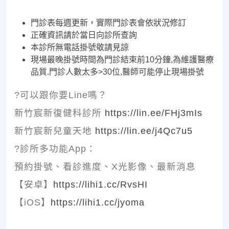
門診表每週更新，實際門診表會依狀況修訂
正確資訊請於當日向診所查詢
本診所無電話掛號敬請見諒
現場最晚掛號時間為門診結束前10分鐘,為維護醫療
品質.門診人數太多>30位,醫師可能停止現場掛號
?可以跟你要Line嗎？
新竹宸新復健科診所
https://lin.ee/FHj3mIs
新竹宸新兒童天地
https://lin.ee/j4Qc7u5
?診所多功能App：
預約掛號、看診進度、X光影像、最新消息
【安卓】
https://lihi1.cc/RvsHI
【iOS】
https://lihi1.cc/jyoma