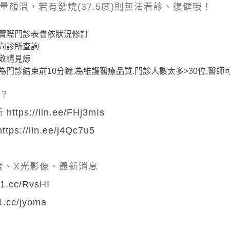
量額溫，若有發燒(37.5度)則無法看診、復健哦！
實際門診表會依狀況修訂
向診所查詢
敬請見諒
門診結束前10分鐘,為維護醫療品質.門診人數太多>30位,醫
嗎？
所
https://lin.ee/FHj3mIs
https://lin.ee/j4Qc7u5
度、X光影像、最新消息
hi1.cc/RvsHI
i1.cc/jyoma