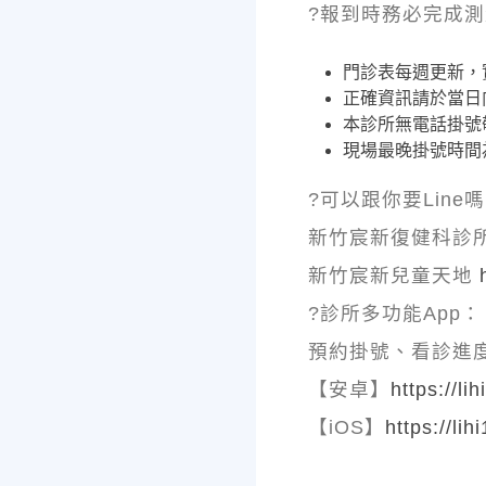
?報到時務必完成測
門診表每週更新，
正確資訊請於當日
本診所無電話掛號
現場最晚掛號時間為
?可以跟你要Line
新竹宸新復健科診
新竹宸新兒童天地
?診所多功能App：
預約掛號、看診進
【安卓】
https://li
【iOS】
https://lih