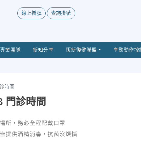
線上掛號
查詢掛號
專業團隊
新知分享
恆新復健聯盟
享動動作控
 門診時間
/28 門診時間
護場所，務必全程配戴口罩
檯皆提供酒精消毒，抗菌沒煩惱