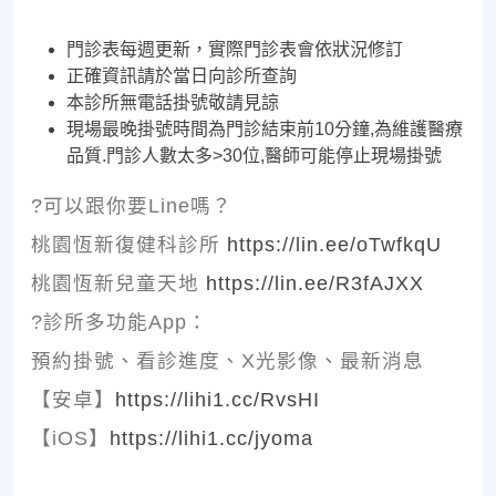
門診表每週更新，實際門診表會依狀況修訂
正確資訊請於當日向診所查詢
本診所無電話掛號敬請見諒
現場最晚掛號時間為門診結束前10分鐘,為維護醫療
品質.門診人數太多>30位,醫師可能停止現場掛號
?可以跟你要Line嗎？
桃園恆新復健科診所
https://lin.ee/oTwfkqU
桃園恆新兒童天地
https://lin.ee/R3fAJXX
?診所多功能App：
預約掛號、看診進度、X光影像、最新消息
【安卓】
https://lihi1.cc/RvsHI
【iOS】
https://lihi1.cc/jyoma