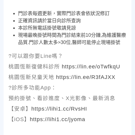
門診表每週更新，實際門診表會依狀況修訂
正確資訊請於當日向診所查詢
本診所無電話掛號敬請見諒
現場最晚掛號時間為門診結束前10分鐘,為維護醫療
品質.門診人數太多>30位,醫師可能停止現場掛號
?可以跟你要Line嗎？
桃園恆新復健科診所
https://lin.ee/oTwfkqU
桃園恆新兒童天地
https://lin.ee/R3fAJXX
?診所多功能App：
預約掛號、看診進度、X光影像、最新消息
【安卓】
https://lihi1.cc/RvsHI
【iOS】
https://lihi1.cc/jyoma