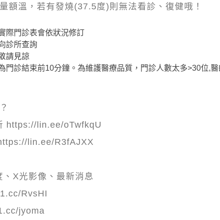
量額溫，若有發燒(37.5度)則無法看診、復健哦！
實際門診表會依狀況修訂
向診所查詢
敬請見諒
為門診結束前10分鐘。為維護醫療品質，門診人數太多>30位,
嗎？
s://lin.ee/oTwfkqU
://lin.ee/R3fAJXX
度、X光影像、最新消息
1.cc/RvsHI
1.cc/jyoma