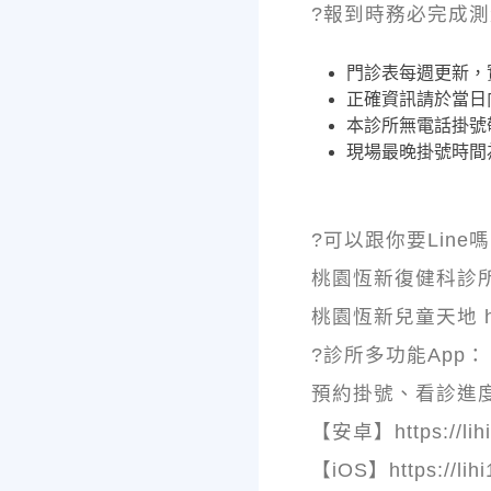
?報到時務必完成測
門診表每週更新，
正確資訊請於當日
本診所無電話掛號
現場最晚掛號時間
?可以跟你要Line
桃園恆新復健科診所 http
桃園恆新兒童天地 https
?診所多功能App：
預約掛號、看診進
【安卓】https://lihi
【iOS】https://lihi