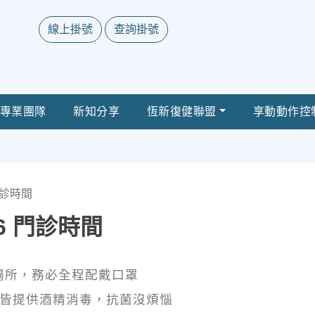
線上掛號
查詢掛號
專業團隊
新知分享
恆新復健聯盟
享動動作控
 門診時間
/26 門診時間
場所，務必全程配戴口罩
檯皆提供酒精消毒，抗菌沒煩惱