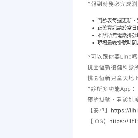
?報到時務必完成測
門診表每週更新，
正確資訊請於當日
本診所無電話掛號
現場最晚掛號時間為
?可以跟你要Line
桃園恆新復健科診
桃園恆新兒童天地
?診所多功能App：
預約掛號、看診進
【安卓】
https://li
【iOS】
https://lih