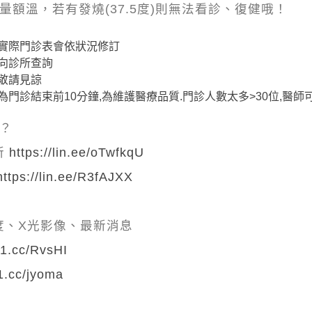
量額溫，若有發燒(37.5度)則無法看診、復健哦！
實際門診表會依狀況修訂
向診所查詢
敬請見諒
門診結束前10分鐘,為維護醫療品質.門診人數太多>30位,醫
嗎？
所
https://lin.ee/oTwfkqU
https://lin.ee/R3fAJXX
度、X光影像、最新消息
hi1.cc/RvsHI
i1.cc/jyoma