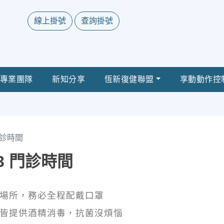
線上掛號
查詢掛號
專業團隊
新知分享
恆新復健聯盟
享動動作控
 門診時間
/03 門診時間
護場所，務必全程配戴口罩
檯皆提供酒精消毒，抗菌沒煩惱