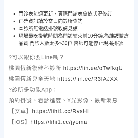
門診表每週更新，實際門診表會依狀況修訂
正確資訊請於當日向診所查詢
本診所無電話掛號敬請見諒
現場最晚掛號時間為門診結束前10分鐘,為維護醫療
品質.門診人數太多>30位,醫師可能停止現場掛號
?可以跟你要Line嗎？
桃園恆新復健科診所
https://lin.ee/oTwfkqU
桃園恆新兒童天地
https://lin.ee/R3fAJXX
?診所多功能App：
預約掛號、看診進度、X光影像、最新消息
【安卓】
https://lihi1.cc/RvsHI
【iOS】
https://lihi1.cc/jyoma